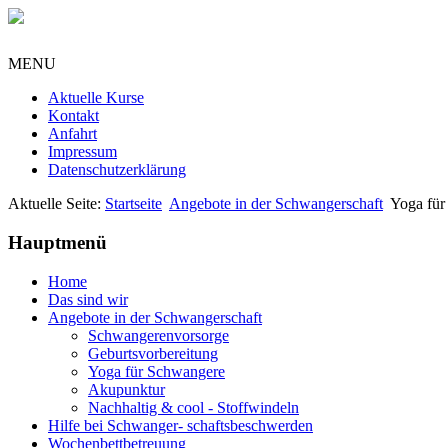
MENU
Aktuelle Kurse
Kontakt
Anfahrt
Impressum
Datenschutzerklärung
Aktuelle Seite:
Startseite
Angebote in der Schwangerschaft
Yoga für
Hauptmenü
Home
Das sind wir
Angebote in der Schwangerschaft
Schwangerenvorsorge
Geburtsvorbereitung
Yoga für Schwangere
Akupunktur
Nachhaltig & cool - Stoffwindeln
Hilfe bei Schwanger- schaftsbeschwerden
Wochenbettbetreuung